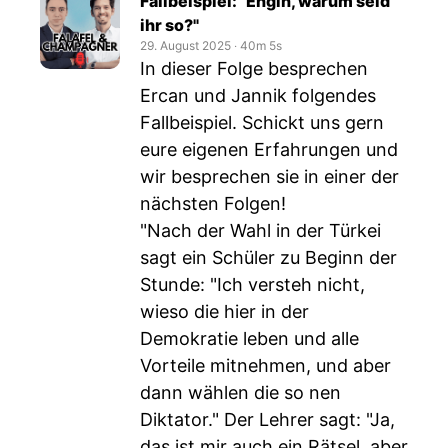
Fallbeispiel: "Engin, warum seid
ihr so?"
29. August 2025
‧
40m 5s
In dieser Folge besprechen
Ercan und Jannik folgendes
Fallbeispiel. Schickt uns gern
eure eigenen Erfahrungen und
wir besprechen sie in einer der
nächsten Folgen!
"Nach der Wahl in der Türkei
sagt ein Schüler zu Beginn der
Stunde: "Ich versteh nicht,
wieso die hier in der
Demokratie leben und alle
Vorteile mitnehmen, und aber
dann wählen die so nen
Diktator." Der Lehrer sagt: "Ja,
das ist mir auch ein Rätsel, aber