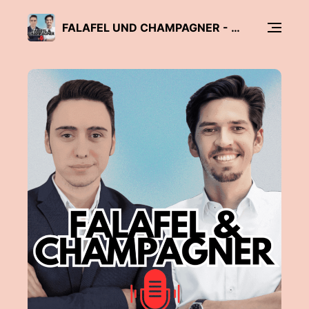
FALAFEL UND CHAMPAGNER - DAS WIRD MAN JA WOHL NOCH ERKLÄREN DÜRFEN!